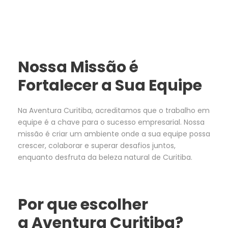
Nossa
Miss
ã
o
é
Fortalecer
a
Sua
Equipe
Na
Aventura
Curitiba
,
acreditamos
que
o
trabalho
em
equipe
é
a
chave
para
o
sucesso
empresarial
.
Nossa
miss
ã
o
é
criar
um
ambiente
onde
a
sua
equipe
possa
crescer
,
colaborar
e
superar
desafios
juntos
,
enquanto
desfruta
da
beleza
natural
de
Curitiba
.
Por
que
escolher
a
Aventura
Curitiba
?