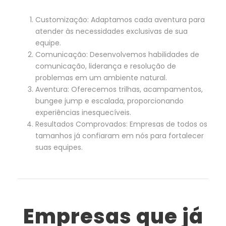
Customiza
çã
o
:
Adaptamos
cada
aventura
para
atender
à
s
necessidades
exclusivas
de
sua
equipe
.
Comunica
çã
o
:
Desenvolvemos
habilidades
de
comunica
çã
o
,
lideran
ç
a
e
resolu
çã
o
de
problemas
em
um
ambiente
natural
.
Aventura
:
Oferecemos
trilhas
,
acampamentos
,
bungee
jump
e
escalada
,
proporcionando
experi
ê
ncias
inesquec
í
veis
.
Resultados
Comprovados
:
Empresas
de
todos
os
tamanhos
j
á
confiaram
em
n
ó
s
para
fortalecer
suas
equipes
.
Empresas que já