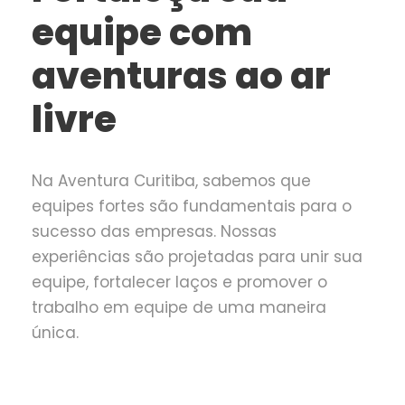
equipe com
aventuras ao ar
livre
Na
Aventura
Curitiba
,
sabemos
que
equipes
fortes
s
ã
o
fundamentais
para
o
sucesso
das
empresas
.
Nossas
experi
ê
ncias
s
ã
o
projetadas
para
unir
sua
equipe
,
fortalecer
la
ç
os
e
promover
o
trabalho
em
equipe
de
uma
maneira
ú
nica
.