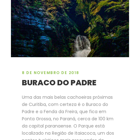
8 DE NOVEMBRO DE 2018
BURACO DO PADRE
Uma das mais belas cachoeiras próximas
de Curitiba, com certeza é o Buraco do
Padre e a Fenda da Freira, que fica em
Ponta Grossa, no Paraná, cerca de 100 km
da capital paranaense. O Parque está
localizado na Região de Itaiacoca, um dos